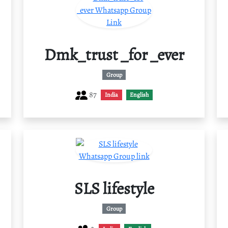
Dmk_trust _for _ever
Group
87
India
English
SLS lifestyle
Group