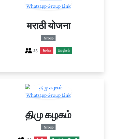
मराठी योजना
Group
23
India
English
திமு கழகம்
Group