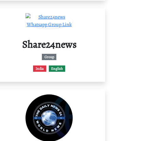
Share24news
Group
India
English