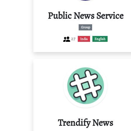
Public News Service
Group
27
India
English
Trendify News