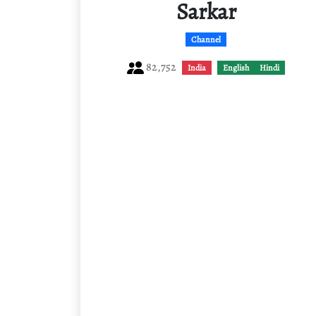
Sarkar
Channel
82,752
India
English
Hindi