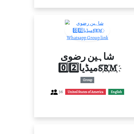
شاہین رضوی
میڈیا0️⃣2️⃣S҉R҉M҉
Group
36
United States of America
English