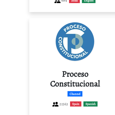
684
India
English
Proceso
Constitucional
Channel
21563
Spain
Spanish