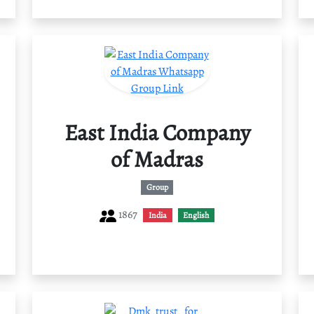
East India Company
of Madras
Group
1867
India
English