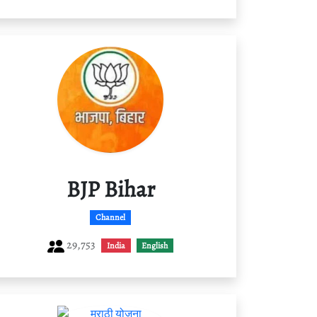
BJP Bihar
Channel
29,753
India
English