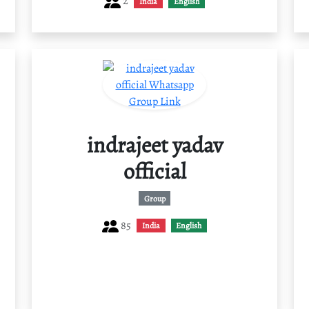
2
India
English
indrajeet yadav
official
Group
85
India
English