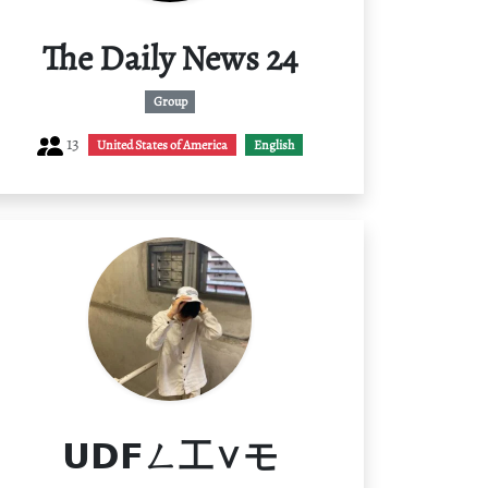
The Daily News 24
Group
13
United States of America
English
𝗨𝗗𝗙ㄥ工∨モ