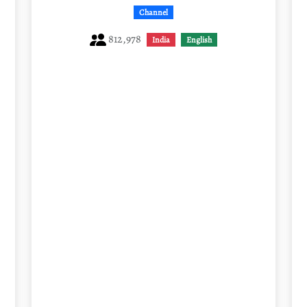
Channel
812,978
India
English