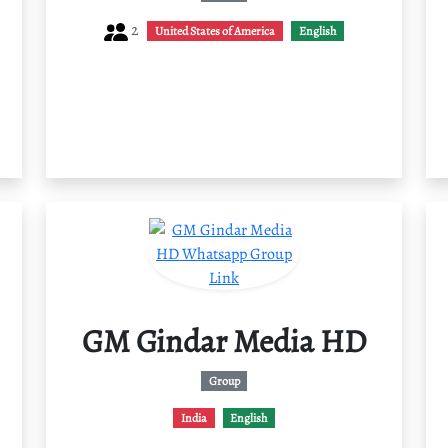
2
United States of America
English
GM Gindar Media HD
Group
India
English